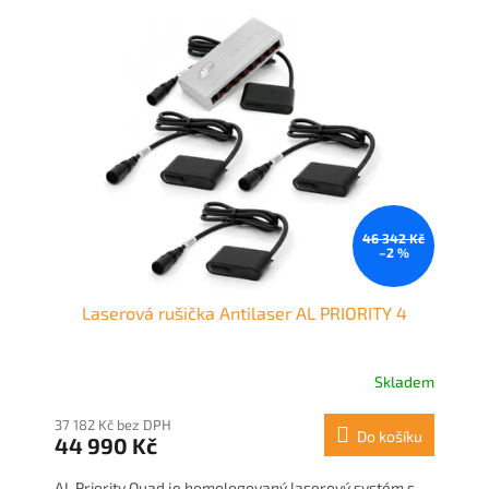
46 342 Kč
–2 %
Laserová rušička Antilaser AL PRIORITY 4
Skladem
37 182 Kč bez DPH
Do košíku
44 990 Kč
AL Priority Quad je homologovaný laserový systém s