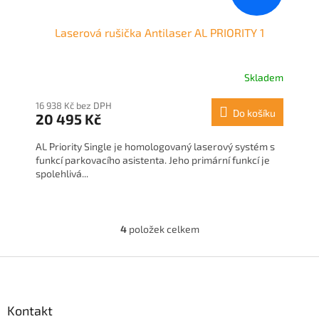
Laserová rušička Antilaser AL PRIORITY 1
Skladem
16 938 Kč bez DPH
Do košíku
20 495 Kč
AL Priority Single je homologovaný laserový systém s
funkcí parkovacího asistenta. Jeho primární funkcí je
spolehlivá...
4
položek celkem
O
v
l
Z
á
á
d
p
a
a
Kontakt
c