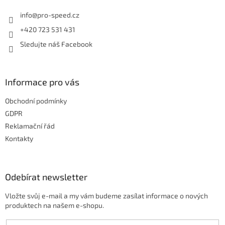
t
í
í
info
@
pro-speed.cz
p
r
+420 723 531 431
v
Sledujte náš Facebook
k
y
v
ý
Informace pro vás
p
i
Obchodní podmínky
s
u
GDPR
Reklamační řád
Kontakty
Odebírat newsletter
Vložte svůj e-mail a my vám budeme zasílat informace o nových
produktech na našem e-shopu.