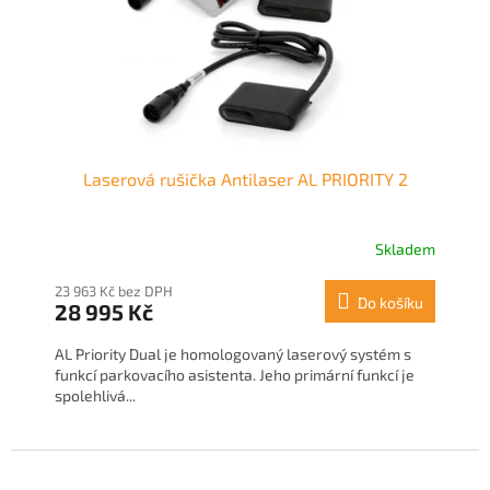
o
d
u
k
t
ů
Laserová rušička Antilaser AL PRIORITY 2
Skladem
23 963 Kč bez DPH
Do košíku
28 995 Kč
AL Priority Dual je homologovaný laserový systém s
funkcí parkovacího asistenta. Jeho primární funkcí je
spolehlivá...