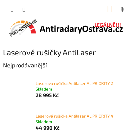
Přejít
NÁKUP
na
obsah
KOŠÍK
Laserové rušičky AntiLaser
Nejprodávanější
Laserová rušička Antilaser AL PRIORITY 2
Skladem
28 995 Kč
Laserová rušička Antilaser AL PRIORITY 4
Skladem
44 990 Kč