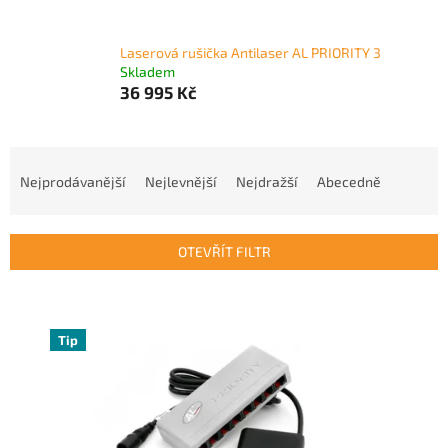
Laserová rušička Antilaser AL PRIORITY 3
Skladem
36 995 Kč
Ř
a
Nejprodávanější
Nejlevnější
Nejdražší
Abecedně
z
e
n
OTEVŘÍT FILTR
í
p
V
r
ý
o
p
Tip
d
i
u
s
k
p
t
r
ů