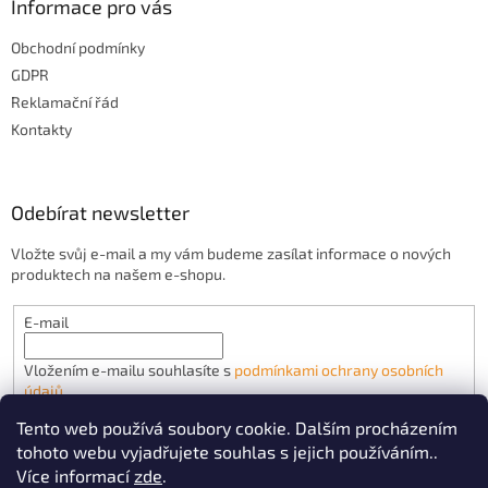
Informace pro vás
p
i
Obchodní podmínky
s
u
GDPR
Reklamační řád
Kontakty
Odebírat newsletter
Vložte svůj e-mail a my vám budeme zasílat informace o nových
produktech na našem e-shopu.
E-mail
Vložením e-mailu souhlasíte s
podmínkami ochrany osobních
údajů
Tento web používá soubory cookie. Dalším procházením
PŘIHLÁSIT SE
tohoto webu vyjadřujete souhlas s jejich používáním..
Více informací
zde
.