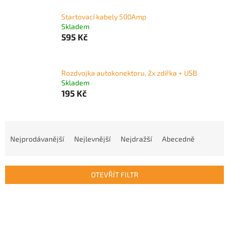
Startovací kabely 500Amp
Skladem
595 Kč
Rozdvojka autokonektoru, 2x zdířka + USB
Skladem
195 Kč
Ř
a
Nejprodávanější
Nejlevnější
Nejdražší
Abecedně
z
e
n
OTEVŘÍT FILTR
í
p
V
r
ý
o
p
d