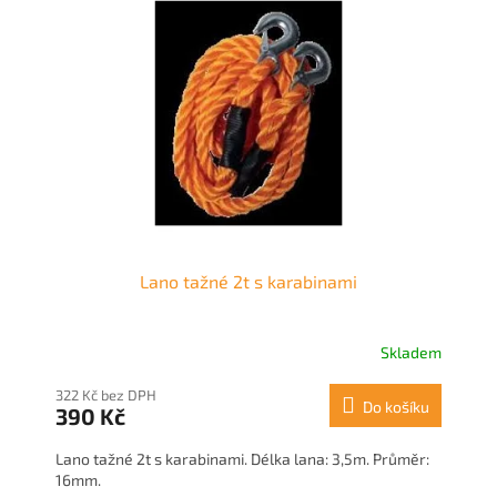
i
u
s
k
p
t
r
ů
o
d
u
k
t
ů
Lano tažné 2t s karabinami
Skladem
322 Kč bez DPH
Do košíku
390 Kč
Lano tažné 2t s karabinami. Délka lana: 3,5m. Průměr:
16mm.