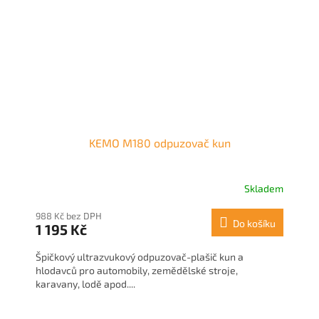
KEMO M180 odpuzovač kun
Skladem
988 Kč bez DPH
Do košíku
1 195 Kč
Špičkový ultrazvukový odpuzovač-plašič kun a
hlodavců pro automobily, zemědělské stroje,
karavany, lodě apod....