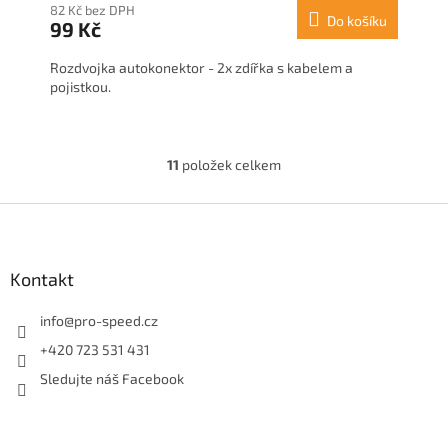
82 Kč bez DPH
Do košíku
99 Kč
Rozdvojka autokonektor - 2x zdířka s kabelem a
pojistkou.
11
položek celkem
O
v
l
Z
á
á
d
p
a
a
Kontakt
c
t
í
í
info
@
pro-speed.cz
p
r
+420 723 531 431
v
Sledujte náš Facebook
k
y
v
ý