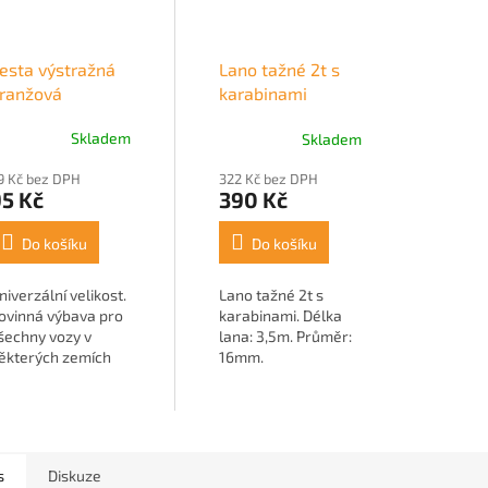
esta výstražná
Lano tažné 2t s
ranžová
karabinami
Skladem
Skladem
9 Kč bez DPH
322 Kč bez DPH
5 Kč
390 Kč
Do košíku
Do košíku
niverzální velikost.
Lano tažné 2t s
ovinná výbava pro
karabinami. Délka
šechny vozy v
lana: 3,5m. Průměr:
ěkterých zemích
16mm.
U. Odpovídá normě
SN EN ISO 20471.
á...
s
Diskuze