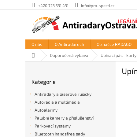
Přejít
+420 723 531 431
info@pro-speed.cz
na
obsah
O nás
O Antiradarech
O značce RADAGO
Domů
Doporučená výbava
Upínací pás - kurty
P
Upín
o
Přeskočit
s
Kategorie
kategorie
t
r
Antiradary a laserové rušičky
a
Autorádia a multimédia
n
Autoalarmy
n
í
Palubní kamery a příslušenství
p
Parkovací systémy
a
Bluetooth handsfree sady