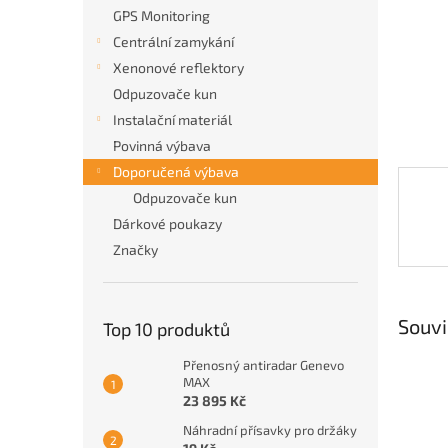
n
GPS Monitoring
e
Centrální zamykání
l
Xenonové reflektory
Odpuzovače kun
Instalační materiál
Povinná výbava
Doporučená výbava
Odpuzovače kun
Dárkové poukazy
Značky
Souvi
Top 10 produktů
Přenosný antiradar Genevo
MAX
23 895 Kč
Náhradní přísavky pro držáky