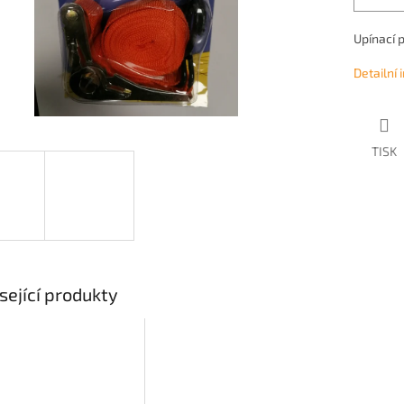
Upínací 
Detailní
TISK
sející produkty