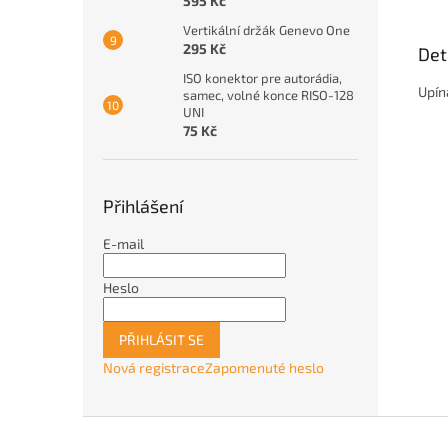
595 Kč
Vertikální držák Genevo One
295 Kč
Det
ISO konektor pre autorádia,
Upín
samec, volné konce RISO-128
UNI
75 Kč
Přihlášení
E-mail
Heslo
PŘIHLÁSIT SE
Nová registrace
Zapomenuté heslo
Z