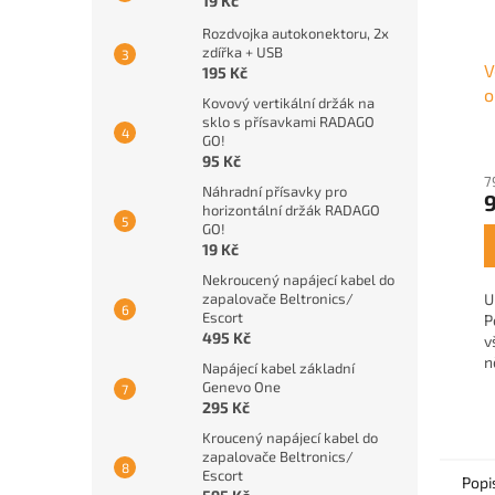
19 Kč
Rozdvojka autokonektoru, 2x
zdířka + USB
V
195 Kč
o
Kovový vertikální držák na
sklo s přísavkami RADAGO
GO!
95 Kč
7
Náhradní přísavky pro
9
horizontální držák RADAGO
GO!
19 Kč
Nekroucený napájecí kabel do
U
zapalovače Beltronics/
Escort
P
495 Kč
v
n
Napájecí kabel základní
E
Genevo One
Č
295 Kč
M
Kroucený napájecí kabel do
zapalovače Beltronics/
Escort
Popi