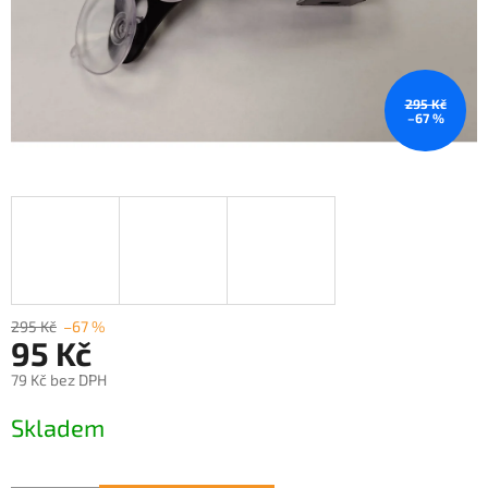
295 Kč
–67 %
295 Kč
–67 %
95 Kč
79 Kč bez DPH
Měrná
Skladem
cena: