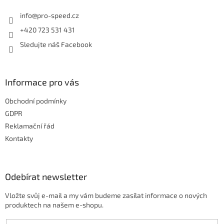
t
í
info
@
pro-speed.cz
+420 723 531 431
Sledujte náš Facebook
Informace pro vás
Obchodní podmínky
GDPR
Reklamační řád
Kontakty
Odebírat newsletter
Vložte svůj e-mail a my vám budeme zasílat informace o nových
produktech na našem e-shopu.