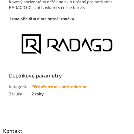
Kovový horizontální držák na sklo určený pro antiradar
RADAGO GO! s přísavkami v černé barvě.
Jsme oficiální distributoři značky
Doplňkové parametry
Kategorie
:
Příslušenství k antiradarům
Záruka
:
2 roky
Z
á
p
a
Kontakt