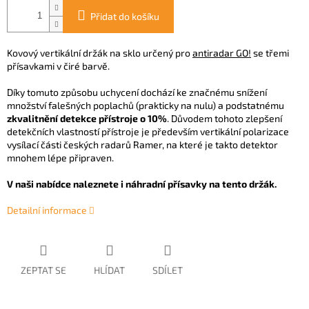
Přidat do košíku
Kovový vertikální držák na sklo určený pro
antiradar GO!
se třemi
přísavkami v čiré barvě.
Díky tomuto způsobu uchycení dochází ke značnému snížení
množství falešných poplachů (prakticky na nulu) a podstatnému
zkvalitnění detekce přístroje o 10%
. Důvodem tohoto zlepšení
detekčních vlastností přístroje je především vertikální polarizace
vysílací části českých radarů Ramer, na které je takto detektor
mnohem lépe připraven.
V naši nabídce naleznete i náhradní přísavky na tento držák.
Detailní informace
ZEPTAT SE
HLÍDAT
SDÍLET