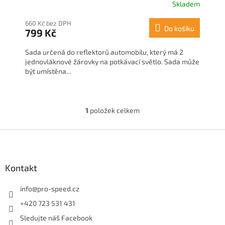
Skladem
660 Kč bez DPH
Do košíku
799 Kč
Sada určená do reflektorů automobilu, který má 2
jednovláknové žárovky na potkávací světlo. Sada může
být umístěna...
1
položek celkem
O
v
l
Z
á
á
d
p
a
a
Kontakt
c
t
í
í
info
@
pro-speed.cz
p
r
+420 723 531 431
v
Sledujte náš Facebook
k