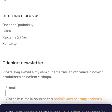
y
v
ý
Informace pro vás
p
i
Obchodní podmínky
s
u
GDPR
Reklamační řád
Kontakty
Odebírat newsletter
Vložte svůj e-mail a my vám budeme zasílat informace o nových
produktech na našem e-shopu.
E-mail
Vložením e-mailu souhlasíte s
podmínkami ochrany osobních
údajů
Tento web používá soubory cookie. Dalším procházením