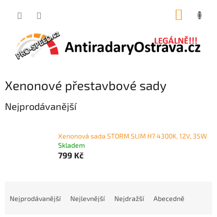
Přejít
NÁKUP
na
obsah
KOŠÍK
Xenonové přestavbové sady
Nejprodávanější
Xenonová sada STORM SLIM H7 4300K, 12V, 35W
Skladem
799 Kč
Ř
a
Nejprodávanější
Nejlevnější
Nejdražší
Abecedně
z