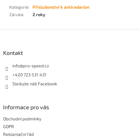
Kategorie
:
Příslušenství k antiradarům
Záruka
:
2 roky
Z
á
p
a
Kontakt
t
í
info
@
pro-speed.cz
+420 723 531 431
Sledujte náš Facebook
Informace pro vás
Obchodní podmínky
GDPR
Reklamační řád