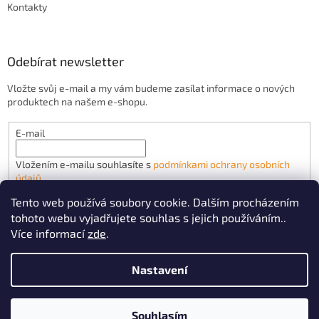
Kontakty
Odebírat newsletter
Vložte svůj e-mail a my vám budeme zasílat informace o nových
produktech na našem e-shopu.
E-mail
Vložením e-mailu souhlasíte s
podmínkami ochrany osobních
údajů
Tento web používá soubory cookie. Dalším procházením
PŘIHLÁSIT SE
tohoto webu vyjadřujete souhlas s jejich používáním..
Více informací
zde
.
Nastavení
Vytvořil Shoptet
Souhlasím
Copyright 2026
PRO-SPEED.cz
. Všechna práva vyhrazena.