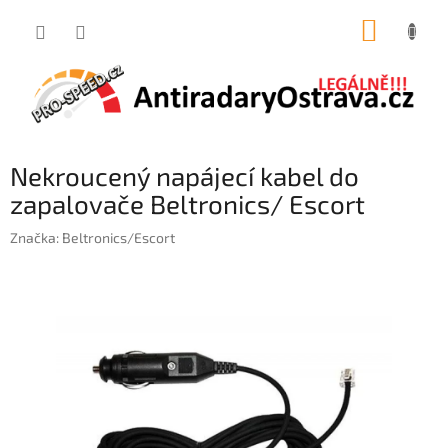
Přejít
NÁKUP
na
obsah
KOŠÍK
Nekroucený napájecí kabel do
zapalovače Beltronics/ Escort
Značka:
Beltronics/Escort