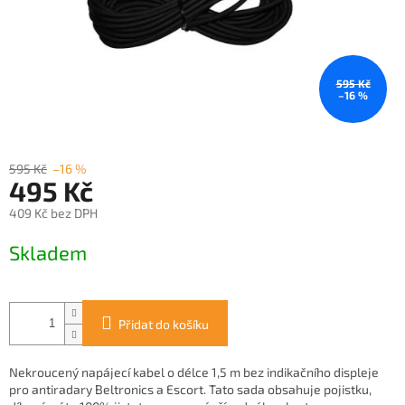
595 Kč
–16 %
595 Kč
–16 %
495 Kč
409 Kč bez DPH
Měrná
Skladem
cena:
Přidat do košíku
Nekroucený napájecí kabel o délce 1,5 m bez indikačního displeje
pro antiradary Beltronics a Escort. Tato sada obsahuje pojistku,