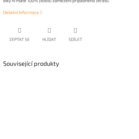
díky ní máte 100% jistotu zamezení případného zkratu.
Detailní informace
ZEPTAT SE
HLÍDAT
SDÍLET
Související produkty