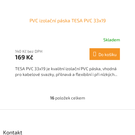
PVC izolační páska TESA PVC 33x19
Skladem
140 Kč bez DPH
Do košíku
169 Kč
TESA PVC 33x19 je kvalitní izolační PVC páska, vhodná
pro kabelové svazky, přilnavá a flexibilní i při nízkých...
16
položek celkem
O
v
l
Z
á
á
d
p
a
a
Kontakt
c