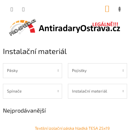
Přejít
NÁKUP
na
obsah
KOŠÍK
Instalační materiál
Pásky
Pojistky
Spínače
Instalační materiál
Nejprodávanější
Textilní izolační páska hladká TESA 25x19