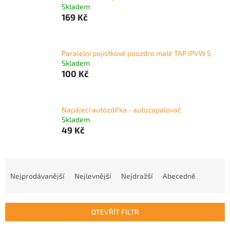
Skladem
169 Kč
Paralelní pojistkové pouzdro malé TAP IPVW S
Skladem
100 Kč
Napájecí autozdířka - autozapalovač
Skladem
49 Kč
Ř
a
Nejprodávanější
Nejlevnější
Nejdražší
Abecedně
z
e
n
OTEVŘÍT FILTR
í