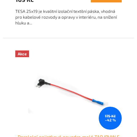
TESA 25x19 je kvalitní izolační textilní páska, vhodná
pro kabelové rozvody a opravy v interiéru, na snížení
hluku a...
Akce
175 Kč
–42 %
Paralelní pojistkové pouzdro malé TAP IPVW S