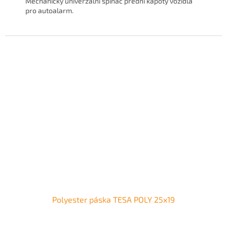
Mechanický univerzální spínač přední kapoty vozidla
pro autoalarm.
Polyester páska TESA POLY 25x19