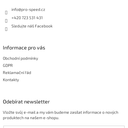
t
í
í
info
@
pro-speed.cz
p
r
+420 723 531 431
v
Sledujte náš Facebook
k
y
v
ý
Informace pro vás
p
i
Obchodní podmínky
s
u
GDPR
Reklamační řád
Kontakty
Odebírat newsletter
Vložte svůj e-mail a my vám budeme zasílat informace o nových
produktech na našem e-shopu.