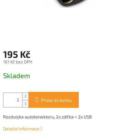
195 Kč
161 Kč bez DPH
Měrná
Skladem
cena:
Přidat do košíku
Rozdvojka autokonektoru, 2x zdířka + 2x USB
Detailní informace