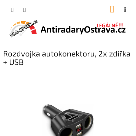
Přejít
NÁKUP
na
obsah
KOŠÍK
Rozdvojka autokonektoru, 2x zdířka
+ USB