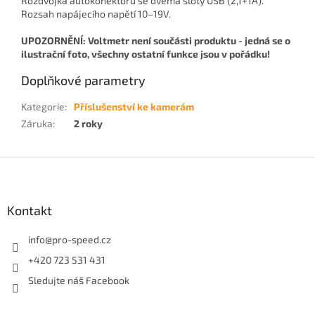
Rozdvojka autokonektoru se dvěma sloty USB (2,1+1A).
Rozsah napájecího napětí 10–19V.
UPOZORNĚNÍ: Voltmetr není součásti produktu - jedná se o
ilustrační foto, všechny ostatní funkce jsou v pořádku!
Doplňkové parametry
Kategorie
:
Příslušenství ke kamerám
Záruka
:
2 roky
Z
á
p
a
Kontakt
t
í
info
@
pro-speed.cz
+420 723 531 431
Sledujte náš Facebook