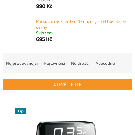
990 Kč
Parkovací asistent se 4 senzory a LED displejem,
černý
Skladem
695 Kč
Ř
a
Nejprodávanější
Nejlevnější
Nejdražší
Abecedně
z
e
n
OTEVŘÍT FILTR
í
p
V
r
ý
o
p
Tip
d
i
u
s
k
p