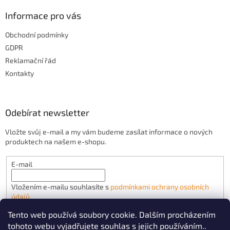
ý
Informace pro vás
p
i
Obchodní podmínky
s
u
GDPR
Reklamační řád
Kontakty
Odebírat newsletter
Vložte svůj e-mail a my vám budeme zasílat informace o nových
produktech na našem e-shopu.
E-mail
Vložením e-mailu souhlasíte s
podmínkami ochrany osobních
údajů
Tento web používá soubory cookie. Dalším procházením
PŘIHLÁSIT SE
tohoto webu vyjadřujete souhlas s jejich používáním..