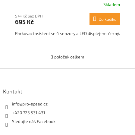
Skladem
574 Kč bez DPH
Do košíku
695 Kč
Parkovací asistent se 4 senzory a LED displejem, černý.
3
položek celkem
O
v
l
Z
á
á
d
p
a
a
Kontakt
c
t
í
í
info
@
pro-speed.cz
p
r
+420 723 531 431
v
Sledujte náš Facebook
k
y
v