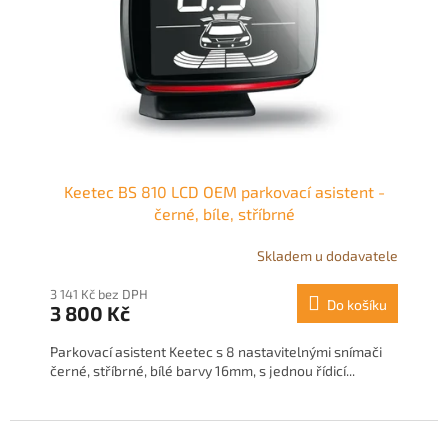
t
r
ů
o
d
u
k
t
ů
Keetec BS 810 LCD OEM parkovací asistent -
černé, bíle, stříbrné
Skladem u dodavatele
3 141 Kč bez DPH
Do košíku
3 800 Kč
Parkovací asistent Keetec s 8 nastavitelnými snímači
černé, stříbrné, bílé barvy 16mm, s jednou řídicí...