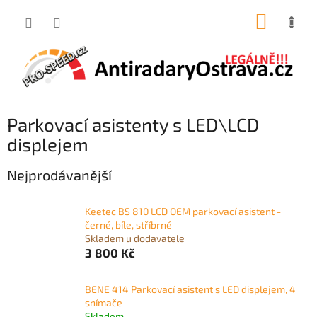
Přejít
NÁKUP
na
obsah
KOŠÍK
Parkovací asistenty s LED\LCD
displejem
Nejprodávanější
Keetec BS 810 LCD OEM parkovací asistent -
černé, bíle, stříbrné
Skladem u dodavatele
3 800 Kč
BENE 414 Parkovací asistent s LED displejem, 4
snímače
Skladem