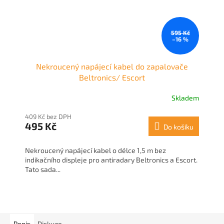
595 Kč
–16 %
Nekroucený napájecí kabel do zapalovače
Beltronics/ Escort
Skladem
409 Kč bez DPH
495 Kč
Do košíku
Nekroucený napájecí kabel o délce 1,5 m bez
indikačního displeje pro antiradary Beltronics a Escort.
Tato sada...
Popis
Diskuze