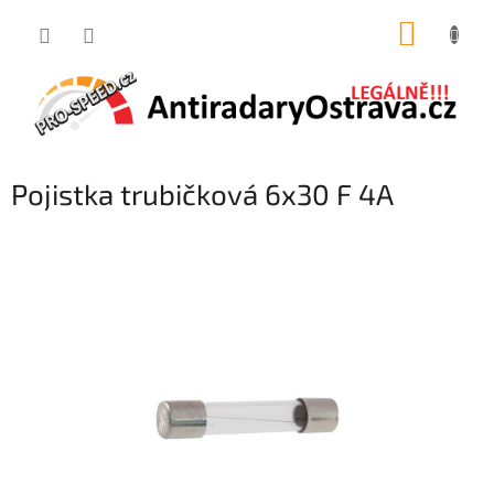
Přejít
NÁKUP
na
obsah
KOŠÍK
Pojistka trubičková 6x30 F 4A