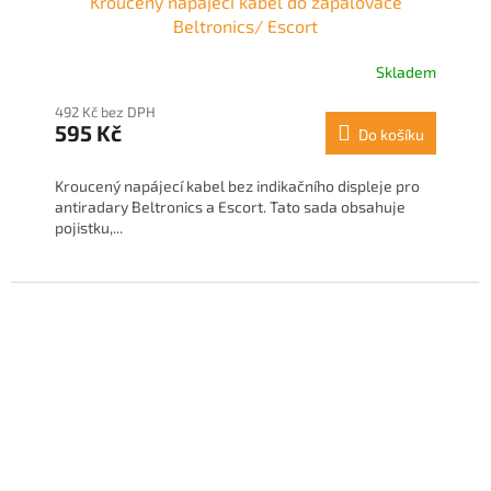
Kroucený napájecí kabel do zapalovače
Beltronics/ Escort
Skladem
492 Kč bez DPH
595 Kč
Do košíku
Kroucený napájecí kabel bez indikačního displeje pro
antiradary Beltronics a Escort. Tato sada obsahuje
pojistku,...