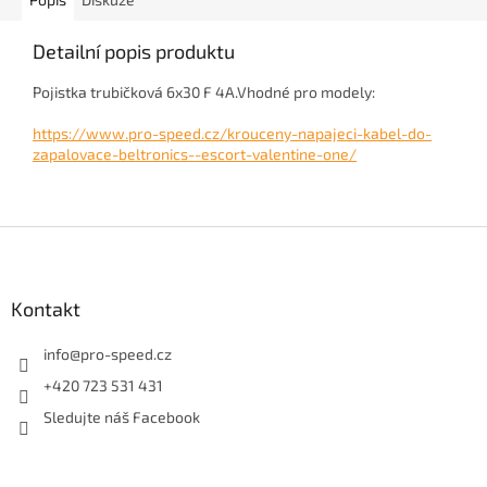
Detailní popis produktu
Pojistka trubičková 6x30 F 4A.Vhodné pro modely:
https://www.pro-speed.cz/krouceny-napajeci-kabel-do-
zapalovace-beltronics--escort-valentine-one/
Z
á
p
a
Kontakt
t
í
info
@
pro-speed.cz
+420 723 531 431
Sledujte náš Facebook