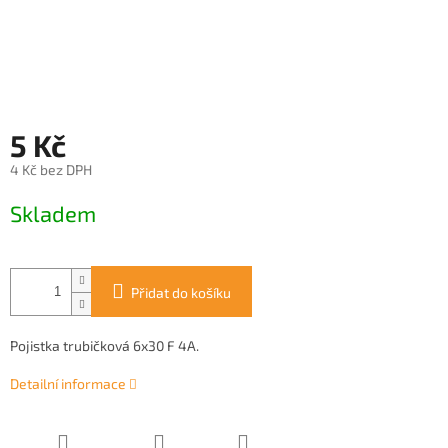
5 Kč
4 Kč bez DPH
Měrná
Skladem
cena:
Přidat do košíku
Pojistka trubičková 6x30 F 4A.
Detailní informace