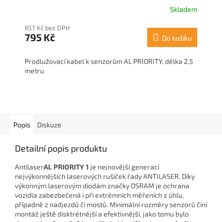
Skladem
657 Kč bez DPH
795 Kč
Do košíku
Prodlužovací kabel k senzorům AL PRIORITY, délka 2,5
metru
Popis
Diskuze
Detailní popis produktu
Antilaser
AL PRIORITY 1
je nejnovější generací
nejvýkonnějších laserových rušiček řady ANTILASER. Díky
výkonným laserovým diodám značky OSRAM je ochrana
vozidla zabezbečená i při extrémních měřeních z úhlu,
případně z nadjezdů či mostů. Minimální rozměry senzorů činí
montáž ještě disktrétnější a efektivnější, jako tomu bylo