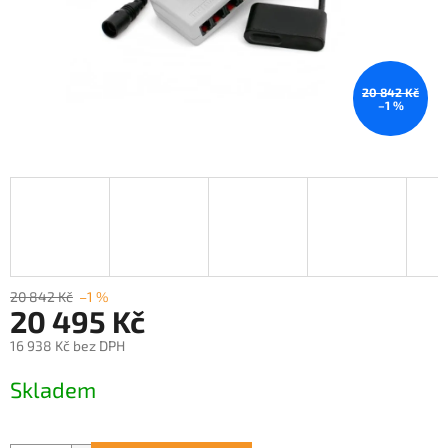
20 842 Kč
–1 %
20 842 Kč
–1 %
20 495 Kč
16 938 Kč bez DPH
Měrná
Skladem
cena: