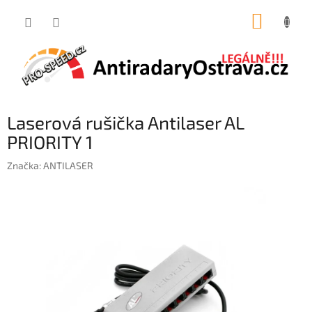
Přejít
NÁKUP
na
obsah
KOŠÍK
Laserová rušička Antilaser AL
PRIORITY 1
Značka:
ANTILASER