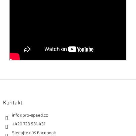
Z
á
p
a
Kontakt
t
í
info
@
pro-speed.cz
+420 723 531 431
Sledujte náš Facebook