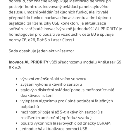
doposud, což značně komplikuje identifikaci senzorů při
policejní kontrole. Inovovaný ovládací panel stylového
designu umožní ovládání základních funkcí, ale i trvalé
přepnutí do funkce parkovacího asistentu a tím i úplnou
legalizaci zařízení. Díky USB konektoru je aktualizace
softvéru v případě inovací výrazně jednodušší. AL PRIORITY je
homologován pro použití ve vozidlech v celé EU a splňuje
normy CE, e26, RoHS a Laser Class I.
Sada obsahuje jeden aktivní senzor.
Inovace AL PRIORITY
vůči předchozímu modelu AntiLaser G9
RX v.2:
výrazní změnšení aktivního senzoru
zvýšení výkonu aktivního senzoru
stylový a diskrétní ovládací panel s možností trvalé
deaktivace rušení
vylepšení algoritmu pro úplné potlačení falešných
polplachů
možnost připojení až 5-ti aktivních senzorů s
rozlíšením umístnění ( vpředu/ vzadu )
použití výkonních laserových diod značky OSRAM
jednoduchá aktualizace pomocí USB