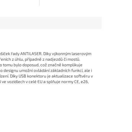
primární funkcí je...
rušiček řady ANTILASER. Díky výkonným laserovým
ních z úhlu, případně z nadjezdů či mostů.
ako tomu bylo doposud, což značně komplikuje
ho designu umožní ovládání základních funkcí, ale i
ízení. Díky USB konektoru je aktualizace softvéru v
 ve vozidlech v celé EU a splňuje normy CE, e26,