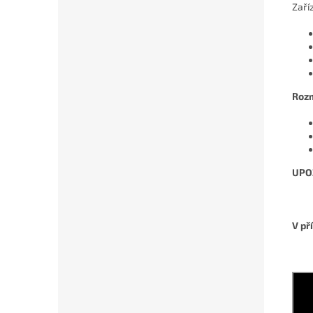
Zaří
Roz
UPOZ
V př