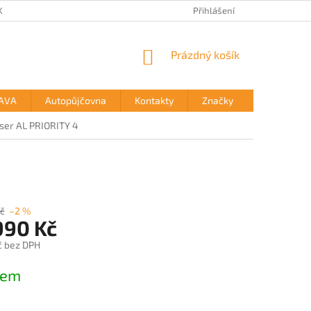
KTY
Přihlášení
NÁKUPNÍ
Prázdný košík
KOŠÍK
AVA
Autopůjčovna
Kontakty
Značky
aser AL PRIORITY 4
č
–2 %
990 Kč
č bez DPH
dem