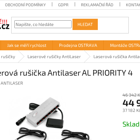
OBCHODNÍ PODMÍNKY
GDPR
REKLAMAČNÍ ŘÁD
KONTA
HLEDAT
Jak se měří rychlost
Prodejna OSTRAVA
Montáže OSTR
 rušičky
Laserové rušičky AntiLaser
Laserová rušička Antil
rová rušička Antilaser AL PRIORITY 4
:
ANTILASER
46 342 K
44 
37 182 K
Měrná
Skla
cena: