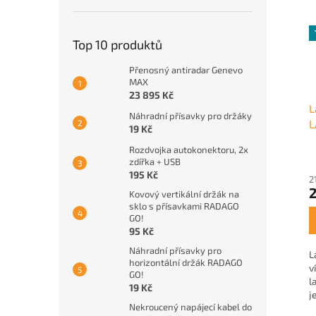
Top 10 produktů
Přenosný antiradar Genevo
MAX
23 895 Kč
L
Náhradní přísavky pro držáky
L
19 Kč
I
Rozdvojka autokonektoru, 2x
zdířka + USB
195 Kč
2
2
Kovový vertikální držák na
sklo s přísavkami RADAGO
GO!
95 Kč
Náhradní přísavky pro
L
horizontální držák RADAGO
v
GO!
l
19 Kč
j
Nekroucený napájecí kabel do
f