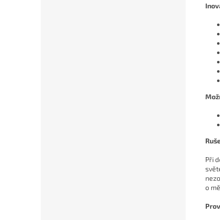
Inov
Možn
Ruše
Při 
svět
nezo
o mě
Prov