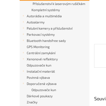
n
Příslušenství k laserovým rušičkám
e
Kompletní systémy
l
Autorádia a multimédia
Autoalarmy
Palubní kamery a příslušenství
Parkovací systémy
Bluetooth handsfree sady
GPS Monitoring
Centrální zamykání
Xenonové reflektory
Odpuzovače kun
Instalační materiál
Povinná výbava
Doporučená výbava
Odpuzovače kun
Dárkové poukazy
Souvi
Značky