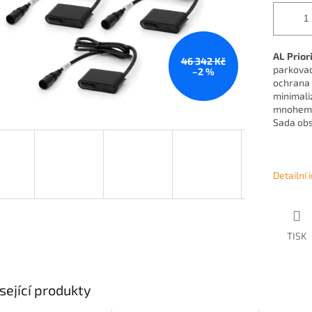
AL Prior
46 342 Kč
parkovací
–2 %
ochrana 
minimali
mnohem d
Sada obs
Detailní
TISK
sející produkty