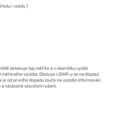
vpředu/ vzadu )
žitě detekuje typ měřiče a v okamžiku vysílá
 měřeného vozidla. Obsluze LIDAR-u se na displeji
a je od prvního dopadu louče na vozidlo informován
 a následné ukončení rušení.