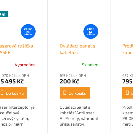
Tip
29 645
2 000
Kč
Kč
–14 %
–90 %
aserová rušička
Ovládací panel s
Prod
ASER
kabeláží
kabe
NTERCEPTOR
AntiLaser AL
PRIO
Vyprodáno
Skladem
QUAD
Priority
1 070 Kč bez DPH
165 Kč bez DPH
657 K
5 495 Kč
200 Kč
795
Do košíku
Do košíku
aser Interceptor je
Ovládací panel s
Prodl
íceúčelový
kabeláží AntiLaser
k sen
aserový systém,
AL Priority, náhradní
PRIOR
ehož primární
příslušenství.
metr
unkcí je spolehlivá