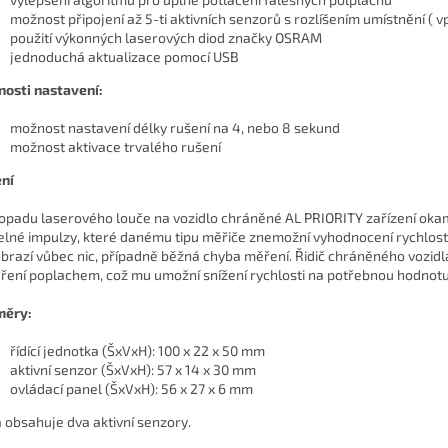
možnost připojení až 5-ti aktivních senzorů s rozlíšením umístnění ( 
použití výkonných laserových diod značky OSRAM
jednoduchá aktualizace pomocí USB
osti nastavení:
možnost nastavení délky rušení na 4, nebo 8 sekund
možnost aktivace trvalého rušení
ní
dopadu laserového louče na vozidlo chráněné AL PRIORITY zařízení okam
elné impulzy, které danému tipu měřiče znemožní vyhodnocení rychlosti
brazí vůbec nic, případně běžná chyba měření. Řidič chráněného vozidl
ření poplachem, což mu umožní snížení rychlosti na potřebnou hodnotu
měry:
řídící jednotka (ŠxVxH): 100 x 22 x 50 mm
aktivní senzor (ŠxVxH): 57 x 14 x 30 mm
ovládací panel (ŠxVxH): 56 x 27 x 6 mm
 obsahuje dva aktivní senzory.