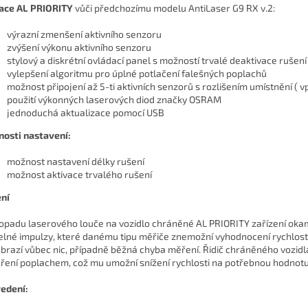
ace AL PRIORITY
vůči předchozímu modelu AntiLaser G9 RX v.2:
výrazní zmenšení aktivního senzoru
zvýšení výkonu aktivního senzoru
stylový a diskrétní ovládací panel s možností trvalé deaktivace rušení
vylepšení algoritmu pro úplné potlačení falešných poplachů
možnost připojení až 5-ti aktivních senzorů s rozlišením umístnění ( 
použití výkonných laserových diod značky OSRAM
jednoduchá aktualizace pomocí USB
osti nastavení:
možnost nastavení délky rušení
možnost aktivace trvalého rušení
ní
dopadu laserového louče na vozidlo chráněné AL PRIORITY zařízení okam
elné impulzy, které danému tipu měřiče znemožní vyhodnocení rychlosti
brazí vůbec nic, případně běžná chyba měření. Řidič chráněného vozidl
ření poplachem, což mu umožní snížení rychlosti na potřebnou hodnotu
edení: