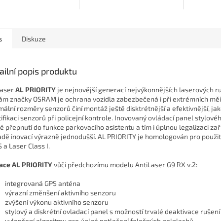
chrana vozidla
roti laserovým...
s
Diskuze
ailní popis produktu
laser
AL PRIORITY
je nejnovější generací nejvýkonnějších laserových 
ám značky OSRAM je ochrana vozidla zabezbečená i při extrémních měře
mální rozměry senzorů činí montáž ještě disktrétnější a efektivnější, j
tifikaci senzorů při policejní kontrole. Inovovaný ovládací panel stylové
lé přepnutí do funkce parkovacího asistentu a tím i úplnou legalizaci zař
adě inovací výrazně jednodušší. AL PRIORITY je homologován pro použití
 a Laser Class I.
ace AL PRIORITY
vůči předchozímu modelu AntiLaser G9 RX v.2:
integrovaná GPS anténa
výrazní změnšení aktivního senzoru
zvýšení výkonu aktivního senzoru
stylový a diskrétní ovladací panel s možností trvalé deaktivace rušení
vylepšení algoritmu pro úplné potlačení falešných polplachů