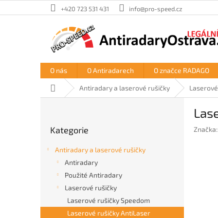
Přejít
+420 723 531 431
info@pro-speed.cz
na
obsah
O nás
O Antiradarech
O značce RADAGO
Domů
Antiradary a laserové rušičky
Laserové
P
Lase
o
Přeskočit
s
Kategorie
Značka
kategorie
t
r
Antiradary a laserové rušičky
a
Antiradary
n
Použité Antiradary
n
í
Laserové rušičky
p
Laserové rušičky Speedom
a
Laserové rušičky AntiLaser