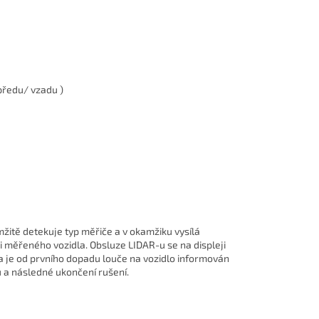
vpředu/ vzadu )
žitě detekuje typ měřiče a v okamžiku vysílá
 měřeného vozidla. Obsluze LIDAR-u se na displeji
a je od prvního dopadu louče na vozidlo informován
 a následné ukončení rušení.