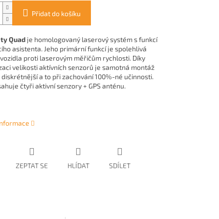
Přidat do košíku
ity Quad
je homologovaný laserový systém s funkcí
ho asistenta. Jeho primární funkcí je spolehlivá
vozidla proti laserovým měřičům rychlosti. Díky
zaci velikosti aktívních senzorů je samotná montáž
iskrétnější a to při zachování 100%-né učinnosti.
ahuje čtyři aktivní senzory + GPS anténu.
 informace
ZEPTAT SE
HLÍDAT
SDÍLET