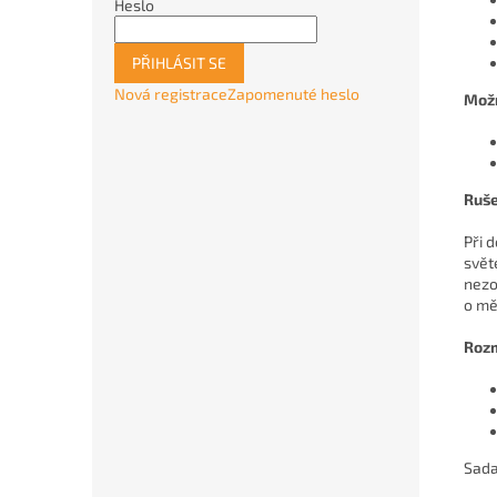
Heslo
PŘIHLÁSIT SE
Nová registrace
Zapomenuté heslo
Možn
Ruše
Při 
svět
nezo
o mě
Roz
Sada