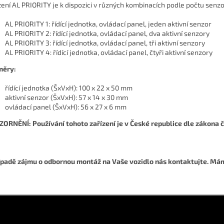
zení AL PRIORITY je k dispozici v různých kombinacích podle počtu senzo
AL PRIORITY 1: řídící jednotka, ovládací panel, jeden aktivní senzor
AL PRIORITY 2: řídící jednotka, ovládací panel, dva aktivní senzory
AL PRIORITY 3: řídící jednotka, ovládací panel, tři aktivní senzory
AL PRIORITY 4: řídící jednotka, ovládací panel, čtyři aktivní senzory
měry:
řídící jednotka (ŠxVxH): 100 x 22 x 50 mm
aktivní senzor (ŠxVxH): 57 x 14 x 30 mm
ovládací panel (ŠxVxH): 56 x 27 x 6 mm
ORNĚNÍ: Používání tohoto zařízení je v České republice dle zákona č
ípadě zájmu o odbornou montáž na Vaše vozidlo nás kontaktujte. Mám