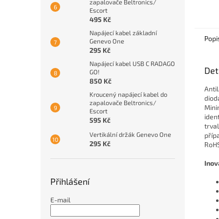
zapalovače Beltronics/
o
Escort
p
495 Kč
Napájecí kabel základní
Popi
Genevo One
295 Kč
Napájecí kabel USB C RADAGO
Det
GO!
850 Kč
Anti
Kroucený napájecí kabel do
diod
zapalovače Beltronics/
Mini
Escort
iden
595 Kč
trva
Vertikální držák Genevo One
příp
295 Kč
RoHS
Inov
Přihlášení
E-mail