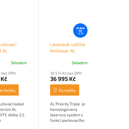
37 842
Kč
–2 %
lužovací
Laserová rušička
l AL
Antilaser AL
RITY CAB
PRIORITY 3
Skladem
Skladem
č bez DPH
30 574 Kč bez DPH
 Kč
36 995 Kč
Do košíku
Do košíku
užovací kabel
AL Priority Triple je
zorům AL
homologovaný
ITY, délka 2,5
laserový systém s
u
funkcí parkovacího
asistenta. Jeho