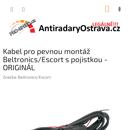
Přejít
NÁKUP
na
obsah
KOŠÍK
Kabel pro pevnou montáž
Beltronics/Escort s pojistkou -
ORIGINÁL
Značka:
Beltronics/Escort