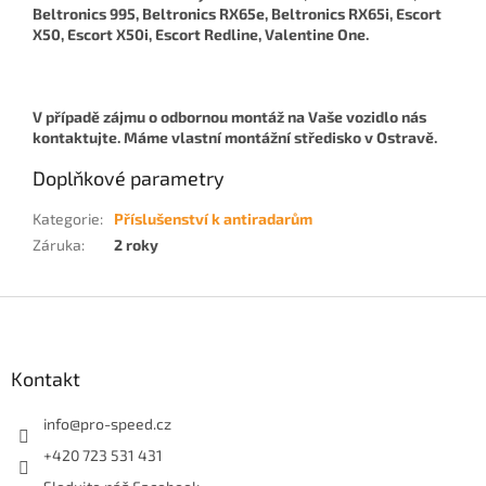
Beltronics 995, Beltronics RX65e, Beltronics RX65i, Escort
X50, Escort X50i, Escort Redline
,
Valentine One.
V případě zájmu o odbornou montáž na Vaše vozidlo nás
kontaktujte. Máme vlastní montážní středisko v Ostravě.
Doplňkové parametry
Kategorie
:
Příslušenství k antiradarům
Záruka
:
2 roky
Z
á
p
a
Kontakt
t
í
info
@
pro-speed.cz
+420 723 531 431