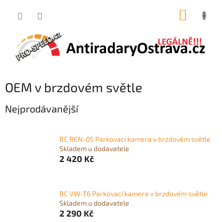
Přejít
NÁKUP
na
obsah
KOŠÍK
OEM v brzdovém světle
Nejprodávanější
BC REN-05 Parkovací kamera v brzdovém světle
Skladem u dodavatele
2 420 Kč
BC VW-T6 Parkovací kamera v brzdovém světle
Skladem u dodavatele
2 290 Kč