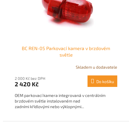
o
d
u
k
t
ů
BC REN-05 Parkovací kamera v brzdovém
světle
Skladem u dodavatele
2 000 Kč bez DPH
Do košíku
2 420 Kč
OEM parkovací kamera integrovaná v centrálním
brzdovém světle instalovaném nad
zadními křídlovými nebo výklopnými...