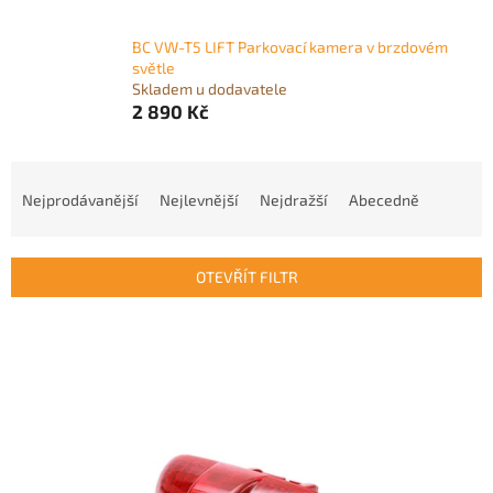
BC VW-T5 LIFT Parkovací kamera v brzdovém
světle
Skladem u dodavatele
2 890 Kč
Ř
a
Nejprodávanější
Nejlevnější
Nejdražší
Abecedně
z
e
n
OTEVŘÍT FILTR
í
p
V
r
ý
o
p
d
i
u
s
k
p
t
r
ů