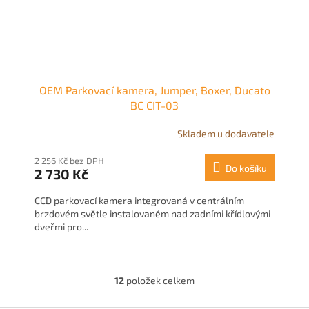
OEM Parkovací kamera, Jumper, Boxer, Ducato
BC CIT-03
Skladem u dodavatele
2 256 Kč bez DPH
Do košíku
2 730 Kč
CCD parkovací kamera integrovaná v centrálním
brzdovém světle instalovaném nad zadními křídlovými
dveřmi pro...
12
položek celkem
O
v