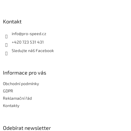
l
Z
á
á
d
p
a
a
Kontakt
c
t
í
í
info
@
pro-speed.cz
p
r
+420 723 531 431
v
Sledujte náš Facebook
k
y
v
ý
Informace pro vás
p
i
Obchodní podmínky
s
u
GDPR
Reklamační řád
Kontakty
Odebírat newsletter