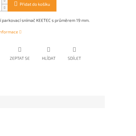
Přidat do košíku
 parkovací snímač KEETEC s průměrem 19 mm.
 informace
ZEPTAT SE
HLÍDAT
SDÍLET