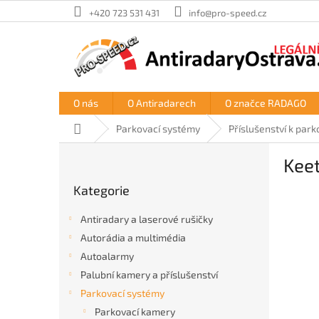
Přejít
+420 723 531 431
info@pro-speed.cz
na
obsah
O nás
O Antiradarech
O značce RADAGO
Domů
Parkovací systémy
Příslušenství k pa
P
Keet
o
Přeskočit
s
Kategorie
kategorie
t
r
Antiradary a laserové rušičky
a
Autorádia a multimédia
n
Autoalarmy
n
í
Palubní kamery a příslušenství
p
Parkovací systémy
a
Parkovací kamery