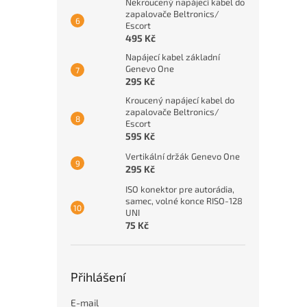
Nekroucený napájecí kabel do
zapalovače Beltronics/
Escort
495 Kč
Napájecí kabel základní
Genevo One
295 Kč
Kroucený napájecí kabel do
zapalovače Beltronics/
Escort
595 Kč
Vertikální držák Genevo One
295 Kč
ISO konektor pre autorádia,
samec, volné konce RISO-128
UNI
75 Kč
Přihlášení
E-mail