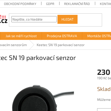
OBCHODNÍ PODMÍNKY
GDPR
REKLAMAČNÍ ŘÁD
KONTA
HLEDAT
Jak se měří rychlost
Prodejna OSTRAVA
Montáže OSTR
rkovacím senzorům
Keetec SN 19 parkovací senzor
ec SN 19 parkovací senzor
230
190 Kč b
Měrná
Sklad
cena:
Můžeme d