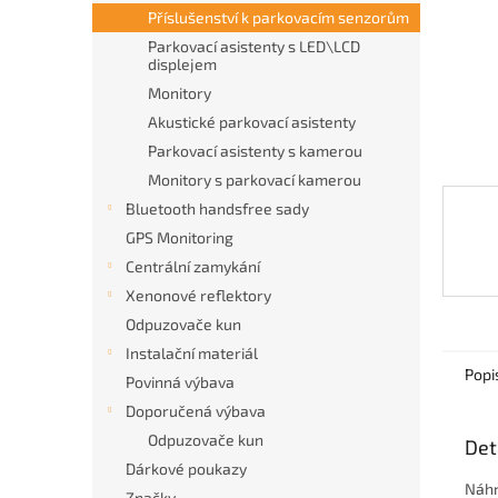
n
Příslušenství k parkovacím senzorům
e
Parkovací asistenty s LED\LCD
l
displejem
Monitory
Akustické parkovací asistenty
Parkovací asistenty s kamerou
Monitory s parkovací kamerou
Bluetooth handsfree sady
GPS Monitoring
Centrální zamykání
Xenonové reflektory
Odpuzovače kun
Instalační materiál
Popi
Povinná výbava
Doporučená výbava
Odpuzovače kun
Det
Dárkové poukazy
Náhr
Značky