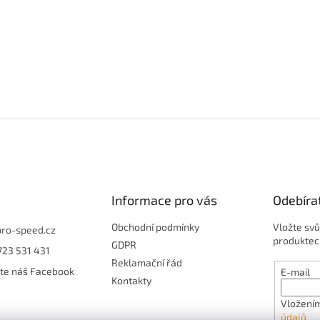
Informace pro vás
Odebíra
Obchodní podmínky
Vložte svů
pro-speed.cz
produktec
GDPR
723 531 431
Reklamační řád
jte náš Facebook
E-mail
Kontakty
Vložením
údajů