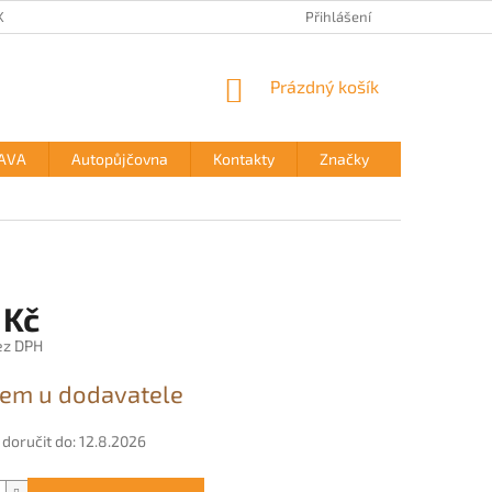
KTY
Přihlášení
NÁKUPNÍ
Prázdný košík
KOŠÍK
AVA
Autopůjčovna
Kontakty
Značky
 Kč
ez DPH
em u dodavatele
oručit do:
12.8.2026