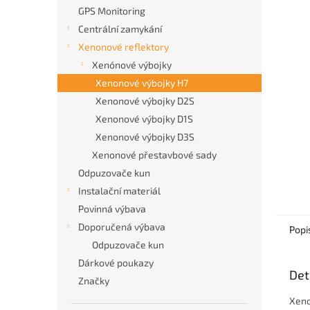
n
GPS Monitoring
e
Centrální zamykání
l
Xenonové reflektory
Xenónové výbojky
Xenonové výbojky H7
Xenonové výbojky D2S
Xenonové výbojky D1S
Xenonové výbojky D3S
Xenonové přestavbové sady
Odpuzovače kun
Instalační materiál
Povinná výbava
Doporučená výbava
Popi
Odpuzovače kun
Dárkové poukazy
Det
Značky
Xeno