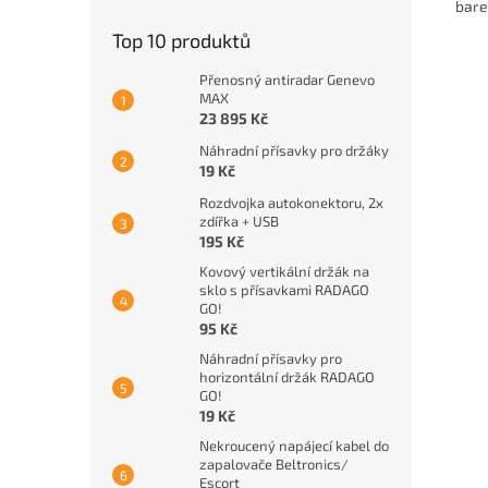
bar
Top 10 produktů
Přenosný antiradar Genevo
MAX
23 895 Kč
Náhradní přísavky pro držáky
19 Kč
Rozdvojka autokonektoru, 2x
zdířka + USB
195 Kč
Kovový vertikální držák na
sklo s přísavkami RADAGO
GO!
95 Kč
Náhradní přísavky pro
horizontální držák RADAGO
GO!
19 Kč
Nekroucený napájecí kabel do
zapalovače Beltronics/
Escort