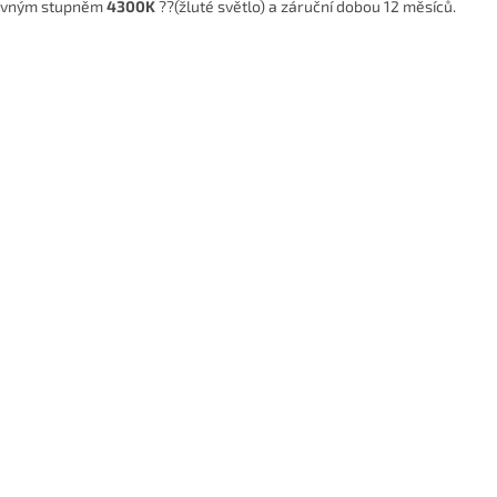
evným stupněm
4300K
??(žluté světlo) a záruční dobou 12 měsíců.