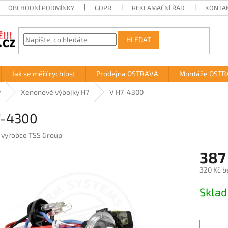
OBCHODNÍ PODMÍNKY
GDPR
REKLAMAČNÍ ŘÁD
KONTA
HLEDAT
Jak se měří rychlost
Prodejna OSTRAVA
Montáže OSTR
y
Xenonové výbojky H7
V H7-4300
7-4300
:
vyrobce TSS Group
387
320 Kč b
Měrná
Skla
cena: