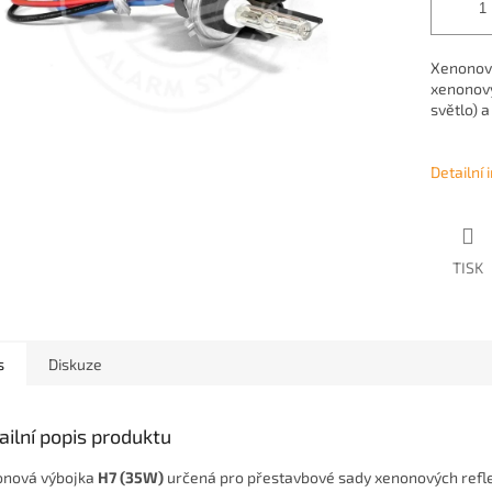
Xenonová
xenonový
světlo) 
Detailní
TISK
s
Diskuze
ailní popis produktu
nová výbojka
H7 (35W)
určená pro přestavbové sady xenonových refle