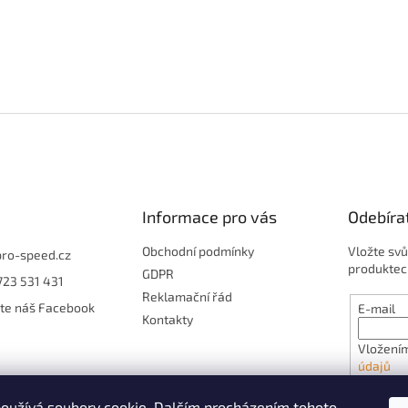
Informace pro vás
Odebíra
Obchodní podmínky
Vložte svů
pro-speed.cz
produktec
GDPR
723 531 431
Reklamační řád
jte náš Facebook
E-mail
Kontakty
Vložením
údajů
oužívá soubory cookie. Dalším procházením tohoto
PŘIHL