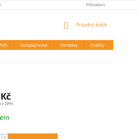
KTY
Přihlášení
NÁKUPNÍ
Prázdný košík
KOŠÍK
AVA
Autopůjčovna
Kontakty
Značky
 Kč
ez DPH
dem