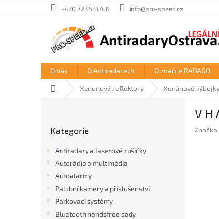
Přejít
+420 723 531 431
info@pro-speed.cz
na
obsah
O nás
O Antiradarech
O značce RADAGO
Domů
Xenonové reflektory
Xenónové výbojk
P
V H
o
Přeskočit
s
Kategorie
Značka
kategorie
t
r
Antiradary a laserové rušičky
a
Autorádia a multimédia
n
Autoalarmy
n
í
Palubní kamery a příslušenství
p
Parkovací systémy
a
Bluetooth handsfree sady