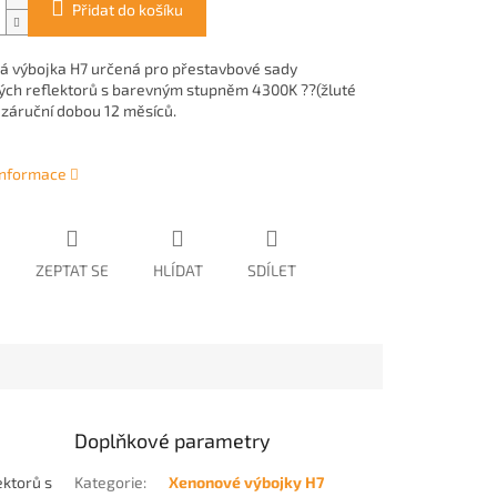
Přidat do košíku
 výbojka H7 určená pro přestavbové sady
ch reflektorů s barevným stupněm 4300K ??(žluté
a záruční dobou 12 měsíců.
 informace
ZEPTAT SE
HLÍDAT
SDÍLET
Doplňkové parametry
ktorů s
Kategorie
:
Xenonové výbojky H7