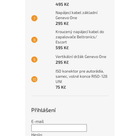
495 Kč
Napájecí kabel základní
Genevo One
295 Kč
Kroucený napájecí kabel do
zapalovače Beltronics/
Escort
595 Kč
Vertikální držák Genevo One
295 Kč
ISO konektor pre autorádia,
samec, volné konce RISO-128
UNI
75 Kč
Přihlášení
E-mail
Heslo