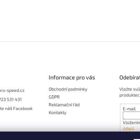
Informace pro vás
Odebíra
Obchodní podmínky
Vložte svů
pro-speed.cz
produktec
GDPR
723 531 431
Reklamační řád
jte náš Facebook
E-mail
Kontakty
Vložením
údajů