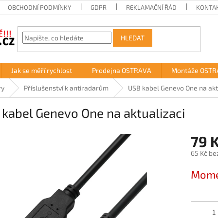
OBCHODNÍ PODMÍNKY
GDPR
REKLAMAČNÍ ŘÁD
KONTA
HLEDAT
Jak se měří rychlost
Prodejna OSTRAVA
Montáže OSTR
ry
Příslušenství k antiradarům
USB kabel Genevo One na akt
kabel Genevo One na aktualizaci
79 
65 Kč be
Měrná
Mome
cena: