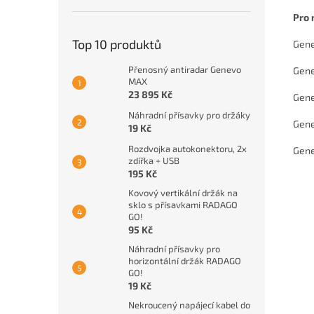
Pro 
Top 10 produktů
Gen
Přenosný antiradar Genevo
Gene
MAX
23 895 Kč
Gene
Náhradní přísavky pro držáky
Gene
19 Kč
Rozdvojka autokonektoru, 2x
Gen
zdířka + USB
195 Kč
Kovový vertikální držák na
sklo s přísavkami RADAGO
GO!
95 Kč
Náhradní přísavky pro
horizontální držák RADAGO
GO!
19 Kč
Nekroucený napájecí kabel do