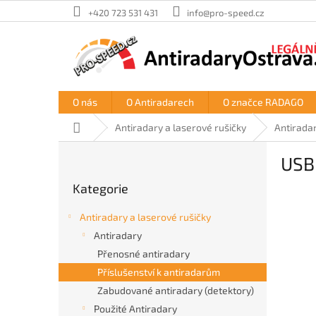
Přejít
+420 723 531 431
info@pro-speed.cz
na
obsah
O nás
O Antiradarech
O značce RADAGO
Domů
Antiradary a laserové rušičky
Antirada
P
USB 
o
Přeskočit
s
Kategorie
kategorie
t
r
Antiradary a laserové rušičky
a
Antiradary
n
Přenosné antiradary
n
í
Příslušenství k antiradarům
p
Zabudované antiradary (detektory)
a
Použité Antiradary