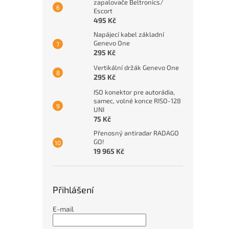
zapalovače Beltronics/
Escort
495 Kč
Napájecí kabel základní
Genevo One
295 Kč
Vertikální držák Genevo One
295 Kč
ISO konektor pre autorádia,
samec, volné konce RISO-128
UNI
75 Kč
Přenosný antiradar RADAGO
GO!
19 965 Kč
Přihlášení
E-mail