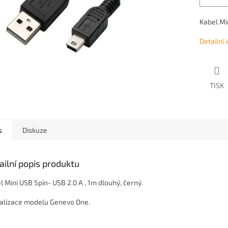
Kabel Mi
Detailní
TISK
s
Diskuze
ailní popis produktu
l Mini USB 5pin- USB 2.0 A , 1m dlouhý, černý.
alizace modelu Genevo One.