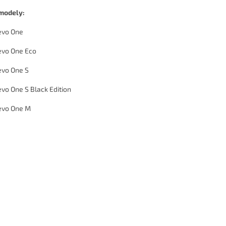
modely:
evo One
vo One Eco
vo One S
vo One S Black Edition
evo One M