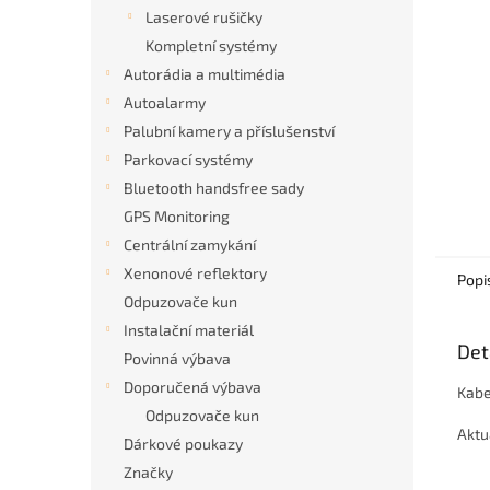
n
Laserové rušičky
e
Kompletní systémy
l
Autorádia a multimédia
Autoalarmy
Palubní kamery a příslušenství
Parkovací systémy
Bluetooth handsfree sady
GPS Monitoring
Centrální zamykání
Xenonové reflektory
Popi
Odpuzovače kun
Instalační materiál
Det
Povinná výbava
Doporučená výbava
Kabe
Odpuzovače kun
Aktu
Dárkové poukazy
Značky