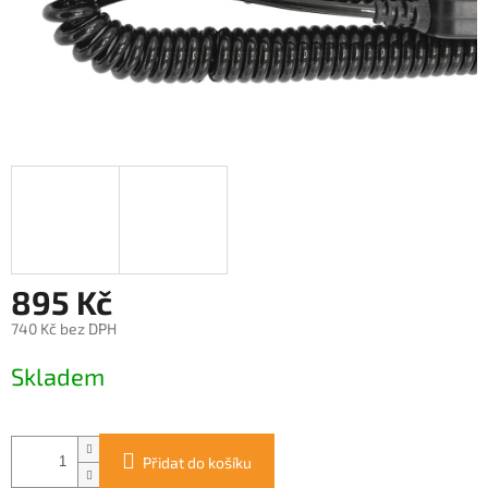
895 Kč
740 Kč bez DPH
Měrná
Skladem
cena:
Přidat do košíku