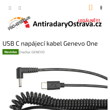
Přejít
NÁKUP
na
obsah
KOŠÍK
USB C napájecí kabel Genevo One
Značka:
GENEVO
Novinka