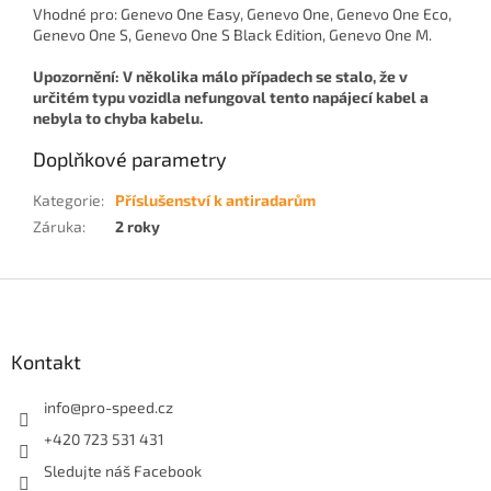
Vhodné pro: Genevo One Easy, Genevo One, Genevo One Eco,
Genevo One S, Genevo One S Black Edition, Genevo One M.
Upozornění: V několika málo případech se stalo, že v
určitém typu vozidla nefungoval tento napájecí kabel a
nebyla to chyba kabelu.
Doplňkové parametry
Kategorie
:
Příslušenství k antiradarům
Záruka
:
2 roky
Z
á
p
a
Kontakt
t
í
info
@
pro-speed.cz
+420 723 531 431
Sledujte náš Facebook