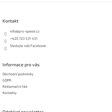
Z
á
p
a
Kontakt
t
í
info
@
pro-speed.cz
+420 723 531 431
Sledujte náš Facebook
Informace pro vás
Obchodní podmínky
GDPR
Reklamační řád
Kontakty
Odebírat newsletter