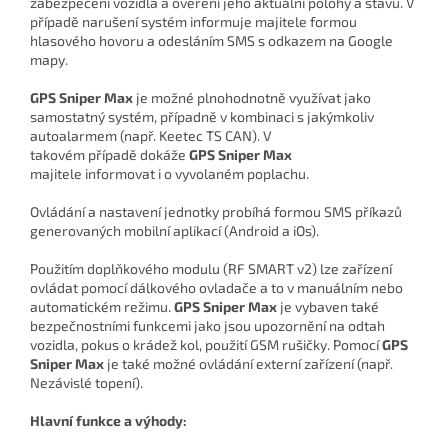
zabezpečení vozidla a ověření jeho aktuální polohy a stavu. V
případě narušení systém informuje majitele formou
hlasového hovoru a odesláním SMS s odkazem na Google
mapy.
GPS Sniper Max
je možné plnohodnotně využívat jako
samostatný systém, případně v kombinaci s jakýmkoliv
autoalarmem (např. Keetec TS CAN). V
takovém případě dokáže
GPS Sniper Max
majitele informovat i o vyvolaném poplachu.
Ovládání a nastavení jednotky probíhá formou SMS příkazů
generovaných mobilní aplikací (Android a iOs).
Použitím doplňkového modulu (RF SMART v2) lze zařízení
ovládat pomocí dálkového ovladače a to v manuálním nebo
automatickém režimu.
GPS Sniper Max
je vybaven také
bezpečnostními funkcemi jako jsou upozornění na odtah
vozidla, pokus o krádež kol, použití GSM rušičky. Pomocí
GPS
Sniper Max
je také možné ovládání externí zařízení (např.
Nezávislé topení).
Hlavní funkce a výhody: