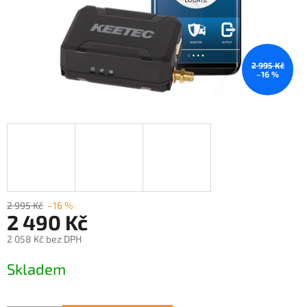
2 995 Kč
–16 %
2 995 Kč
–16 %
2 490 Kč
2 058 Kč bez DPH
Měrná
Skladem
cena: