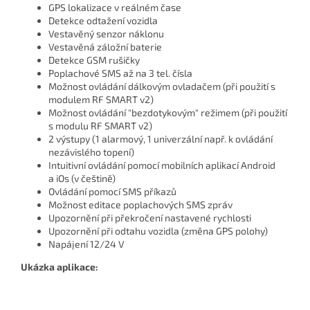
GPS lokalizace v reálném čase
Detekce odtažení vozidla
Vestavěný senzor náklonu
Vestavěná záložní baterie
Detekce GSM rušičky
Poplachové SMS až na 3 tel. čísla
Možnost ovládání dálkovým ovladačem (při použití s
modulem RF SMART v2)
Možnost ovládání "bezdotykovým" režimem (při použití
s modulu RF SMART v2)
2 výstupy (1 alarmový, 1 univerzální např. k ovládání
nezávislého topení)
Intuitivní ovládání pomocí mobilních aplikací Android
a iOs (v češtině)
Ovládání pomocí SMS příkazů
Možnost editace poplachových SMS zpráv
Upozornění při překročení nastavené rychlosti
Upozornění při odtahu vozidla (změna GPS polohy)
Napájení 12/24 V
Ukázka aplikace: