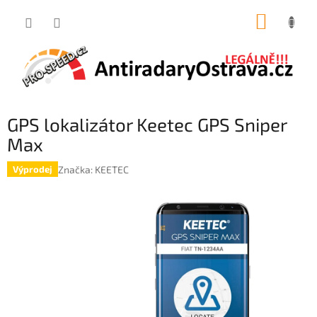
Přejít
NÁKUP
na
obsah
KOŠÍK
GPS lokalizátor Keetec GPS Sniper
Max
Značka:
KEETEC
Výprodej