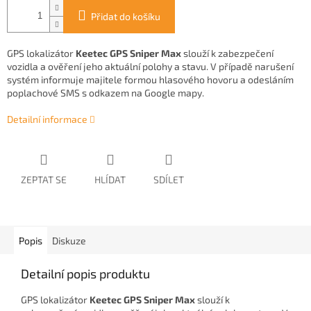
Přidat do košíku
GPS lokalizátor
Keetec GPS Sniper Max
slouží k zabezpečení
vozidla a ověření jeho aktuální polohy a stavu. V případě narušení
systém informuje majitele formou hlasového hovoru a odesláním
poplachové SMS s odkazem na Google mapy.
Detailní informace
ZEPTAT SE
HLÍDAT
SDÍLET
Popis
Diskuze
Detailní popis produktu
GPS lokalizátor
Keetec GPS Sniper Max
slouží k