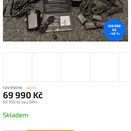
129 990
Kč
–46 %
129 990 Kč
–46 %
69 990 Kč
69 990 Kč bez DPH
Měrná
Skladem
cena: