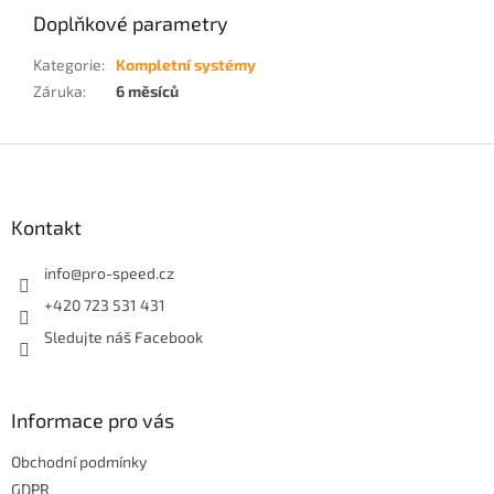
Doplňkové parametry
Kategorie
:
Kompletní systémy
Záruka
:
6 měsíců
Z
á
p
a
Kontakt
t
í
info
@
pro-speed.cz
+420 723 531 431
Sledujte náš Facebook
Informace pro vás
Obchodní podmínky
GDPR