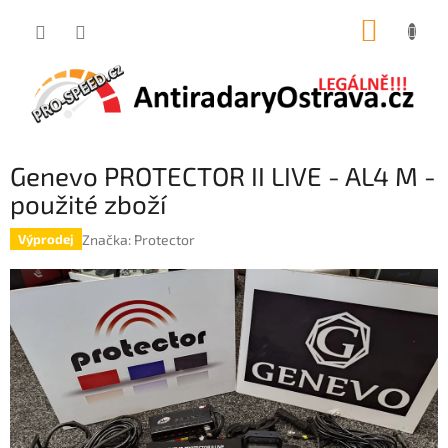
Přejít
NÁKUP
na
obsah
KOŠÍK
Genevo PROTECTOR II LIVE - AL4 M -
použité zboží
Značka:
Protector
Výprodej