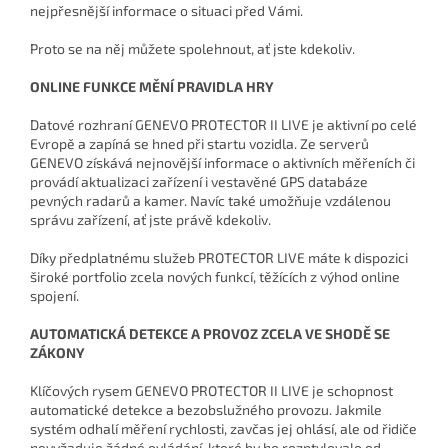
nejpřesnější informace o situaci před Vámi.
Proto se na něj můžete spolehnout, ať jste kdekoliv.
ONLINE FUNKCE MĚNÍ PRAVIDLA HRY
Datové rozhraní GENEVO PROTECTOR II LIVE je aktivní po celé
Evropě a zapíná se hned při startu vozidla. Ze serverů
GENEVO získává nejnovější informace o aktivních měřeních či
provádí aktualizaci zařízení i vestavěné GPS databáze
pevných radarů a kamer. Navíc také umožňuje vzdálenou
správu zařízení, ať jste právě kdekoliv.
Díky předplatnému služeb PROTECTOR LIVE máte k dispozici
široké portfolio zcela nových funkcí, těžících z výhod online
spojení.
AUTOMATICKÁ DETEKCE A PROVOZ ZCELA VE SHODĚ SE
ZÁKONY
Klíčových rysem GENEVO PROTECTOR II LIVE je schopnost
automatické detekce a bezobslužného provozu. Jakmile
systém odhalí měření rychlosti, zavčas jej ohlásí, ale od řidiče
nevyžaduje žádné ovládání, které by ho rozptylovalo od