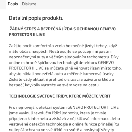
Popis
Diskuze
Detailní popis produktu
ŽÁDNÝ STRES A BEZPEČNÁ JÍZDA S OCHRANOU GENEVO
PROTECTOR II LIVE
Zažijte pocit komfortní a zcela bezpečné jízdy i tehdy, když
máte občas naspěch. Nestresujte se policejními pastmi,
neoznačenými auty a věčným sledováním tachometru. Díky
online ochraně špičkovou technologií detektoru GENEVO
PROTECTOR II LIVE se můžete plně věnovat řízení místo toho,
abyste hlídali podezřelá auta a měřené kamerové úseky.
Získáte vždy aktuální přehled o situaci a užíváte si klidu a
bezpečí, kdykoliv vyrazíte ve svém voze na cestu.
TECHNOLOGIE SVĚTOVÉ TŘÍDY, KTERÉ MŮŽETE VĚŘIT
Pro nejnovější detekční systém GENEVO PROTECTOR II LIVE
jsme vyvinuli revoluční řídící jednotku, která je trvale
připojena k internetu a získává z něj klíčové informace. Jeho
vestavěné detekční technologie a online funkce přinášejí tu
nejlepší ochranu ve své třídě na světě a poskytují vždy ty