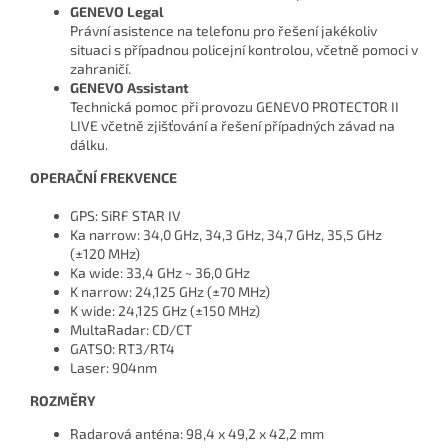
GENEVO Legal
Právní asistence na telefonu pro řešení jakékoliv
situaci s případnou policejní kontrolou, včetně pomoci v
zahraničí.
GENEVO Assistant
Technická pomoc při provozu GENEVO PROTECTOR II
LIVE včetně zjišťování a řešení případných závad na
dálku.
OPERAČNÍ FREKVENCE
GPS: SiRF STAR IV
Ka narrow: 34,0 GHz, 34,3 GHz, 34,7 GHz, 35,5 GHz
(±120 MHz)
Ka wide: 33,4 GHz ~ 36,0 GHz
K narrow: 24,125 GHz (±70 MHz)
K wide: 24,125 GHz (±150 MHz)
MultaRadar: CD/CT
GATSO: RT3/RT4
Laser: 904nm
ROZMĚRY
Radarová anténa: 98,4 x 49,2 x 42,2 mm